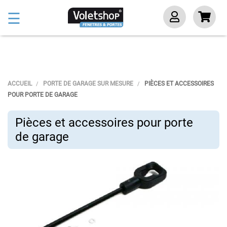
Basculer
☰
la
navigation
ACCUEIL
PORTE DE GARAGE SUR MESURE
PIÈCES ET ACCESSOIRES
POUR PORTE DE GARAGE
Pièces et accessoires pour porte
de garage