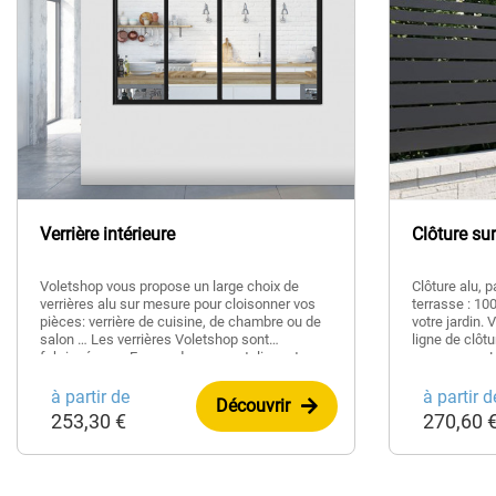
Verrière intérieure
Clôture su
Voletshop vous propose un large choix de
Clôture alu, 
verrières alu sur mesure pour cloisonner vos
terrasse : 10
pièces: verrière de cuisine, de chambre ou de
votre jardin.
salon … Les verrières Voletshop sont
ligne de clôt
fabriquées en France dans nos ateliers et
sur mesure. L
vendues à prix direct usine.
lames et pot
dimensions p
à partir de
à partir d
Découvrir
considérable 
253,30 €
270,60 