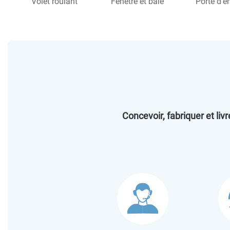
Volet roulant
Fenêtre et baie
Porte d'e
Concevoir, fabriquer et liv