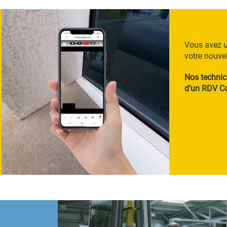
intérieur. Les claustra Voletshop 
fabriquées en France dans nos at
vendues à prix direct usine.
Vous avez u
votre nouve
Nos technic
d’un RDV Co