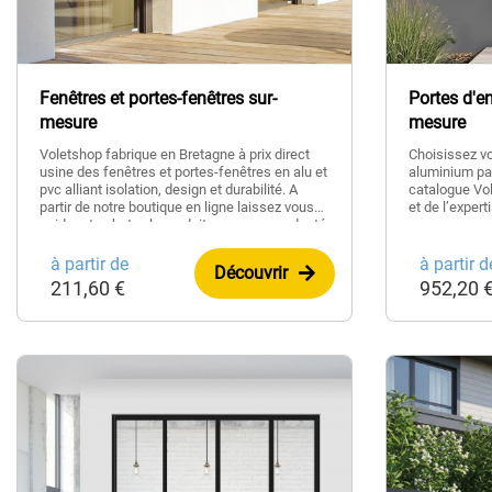
Fenêtres et portes-fenêtres sur-
Portes d'e
mesure
mesure
Voletshop fabrique en Bretagne à prix direct
Choisissez vo
usine des fenêtres et portes-fenêtres en alu et
aluminium pa
pvc alliant isolation, design et durabilité. A
catalogue Vol
partir de notre boutique en ligne laissez vous
et de l’expert
guider et achetez le produit sur mesure adapté
à votre pièce.
à partir de
à partir d
Découvrir
211,60 €
952,20 