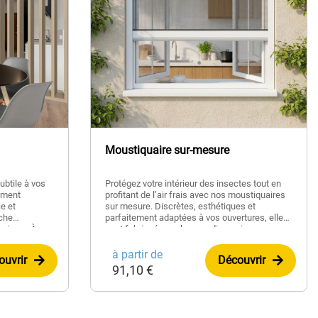
Moustiquaire sur-mesure
ubtile à vos
Protégez votre intérieur des insectes tout en
lément
profitant de l’air frais avec nos moustiquaires
e et
sur mesure. Discrètes, esthétiques et
uche
parfaitement adaptées à vos ouvertures, elles
maison. À
sont fabriquées selon vos dimensions pour
s créez-vous
une installation facile et un confort optimal.
nalisé en
à partir de
ouvrir
Découvrir
eons ensuite
91,10 €
ames droites,
ion traverses
 pour vous
 sublimer votre