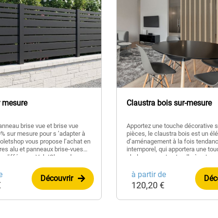
r mesure
Claustra bois sur-mesure
panneau brise vue et brise vue
Apportez une touche décorative s
0% sur mesure pour s ’adapter à
pièces, le claustra bois est un é
 Voletshop vous propose l’achat en
d’aménagement à la fois tendanc
ures alu et panneaux brise-vues
intemporel, qui apportera une to
a différence VoletShop : des
chaleureuse et naturelle à votre 
eaux déjà prédécoupés à vos
partir de notre configurateur, vou
our vous faire gagner un temps
même votre claustra bois person
e
à partir de
Découvrir
Déc
lors de la pose.
quelques clics. Nous nous charg
€
120,20 €
de le fabriquer à vos mesures ! L
lames inclinées, avec niches, opt
: nous respectons vos exigences
livrer le claustra bois qui viendra