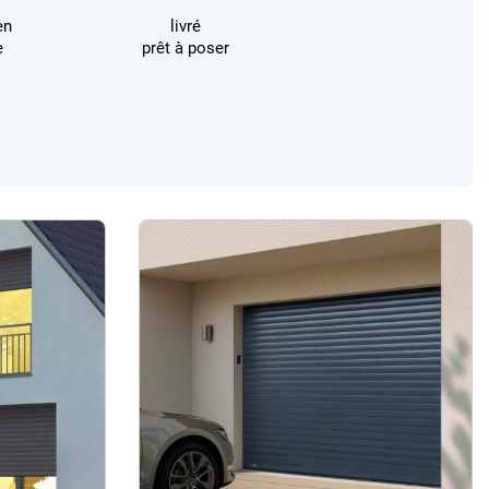
en
livré
e
prêt à poser