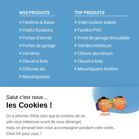
NOS PRODUITS
TOP PRODUITS
Fenêtres & Baies
Volet roulant solaire
Volets Roulants
Fenêtre PVC
Portes d’entrée
Porte de garage enroulable
Portes de garage
Verrière intérieure
Verrières
Clôture aluminium
Claustra bois
Claustra bois
Clôtures alu
Moustiquaire fenêtre
Moustiquaires
NOS SERVICES
FABRICANT DEPUIS 30 ANS
Rdv conseil
Notre histoire
Notices et Tutos
POUR LES
Réalisations
PROFESSIONNELS
Blog
Retours & SAV