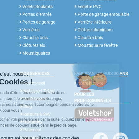
Volets Roulants
Fenêtre PVC
Portes d’entrée
Porte de garage enroulable
Portes de garage
Verrière intérieure
Verrières
Clôture aluminium
Claustra bois
Claustra bois
Clôtures alu
Moustiquaire fenêtre
Moustiquaires
NOS SERVICES
FABRICANT DEPUIS 30 ANS
Rdv conseil
Notre histoire
Notices et Tutos
POUR LES
Réalisations
PROFESSIONNELS
Blog
Retours & SAV
Garanties
Paiement
Livraison