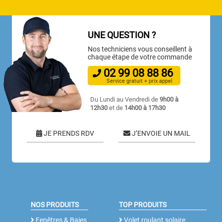
UNE QUESTION ?
Nos techniciens vous conseillent à
chaque étape de votre commande
02
99
08
88
86
Service gratuit + prix appel
Du Lundi au Vendredi de
9h00 à
12h30
et de
14h00 à 17h30
JE PRENDS RDV
J’ENVOIE UN MAIL
NOS PRODUITS
TOP PRODUITS
Fenêtres & Baies
Volet roulant solaire