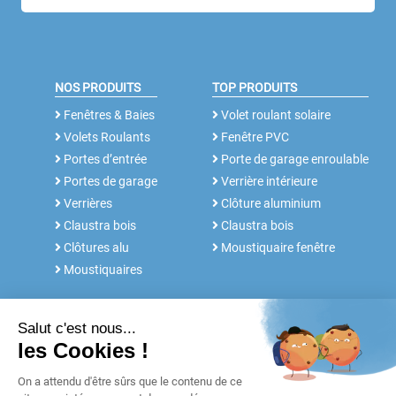
NOS PRODUITS
TOP PRODUITS
Fenêtres & Baies
Volet roulant solaire
Volets Roulants
Fenêtre PVC
Portes d’entrée
Porte de garage enroulable
Portes de garage
Verrière intérieure
Verrières
Clôture aluminium
Claustra bois
Claustra bois
Clôtures alu
Moustiquaire fenêtre
Moustiquaires
NOS SERVICES
FABRICANT DEPUIS 30 ANS
Rdv conseil
Notre histoire
Notices et Tutos
POUR LES