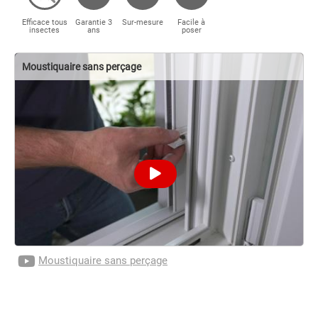
Efficace tous
Garantie 3
Sur-mesure
Facile à
insectes
ans
poser
Moustiquaire sans perçage
Moustiquaire sans perçage