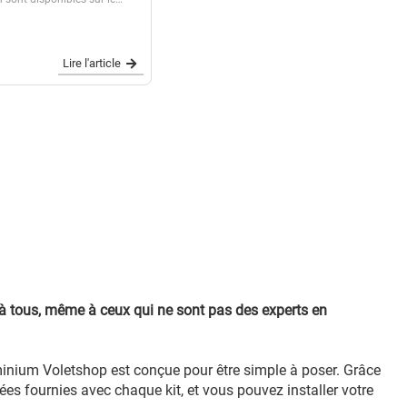
Oui mais laquelle est la plus
à votre situation ? Quel
 choisir ? Quelle hauteur ?
,...
Lire l'article
 à tous, même à ceux qui ne sont pas des experts en
uminium Voletshop est conçue pour être simple à poser. Grâce
llées fournies avec chaque kit, et vous pouvez installer votre