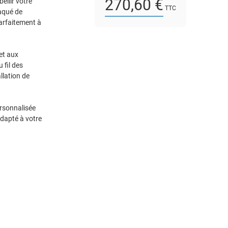
270,60 €
ellir votre
TTC
aqué de
parfaitement à
et aux
 fil des
llation de
ersonnalisée
adapté à votre