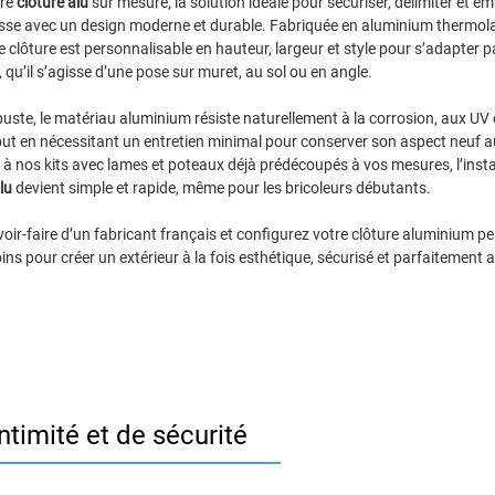
tre
clôture alu
sur mesure, la solution idéale pour sécuriser, délimiter et emb
asse avec un design moderne et durable. Fabriquée en aluminium thermol
e clôture est personnalisable en hauteur, largeur et style pour s’adapter 
, qu’il s’agisse d’une pose sur muret, au sol ou en angle.
uste, le matériau aluminium résiste naturellement à la corrosion, aux UV 
out en nécessitant un entretien minimal pour conserver son aspect neuf au
à nos kits avec lames et poteaux déjà prédécoupés à vos mesures, l’insta
lu
devient simple et rapide, même pour les bricoleurs débutants.
voir-faire d’un fabricant français et configurez votre clôture aluminium p
ins pour créer un extérieur à la fois esthétique, sécurisé et parfaitement 
ntimité et de sécurité