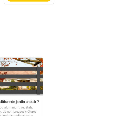
clôture de jardin choisir ?
 ou aluminium, végétale,
e : de nombreuses clôtures
n sont disponibles sur le