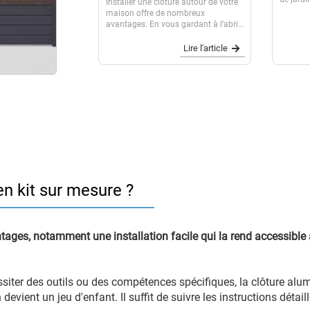
Installer une clôture autour de votre
marché. 
maison offre de nombreux
adaptée 
avantages. En vous gardant à l’abri
matériau
des regards indiscrets, la clôture
Ensemble
pour le jardin ou la terrasse préserve
Lire l'article
votre intimité. Elle garantit la
sécurité de vos enfants ou de vos...
n kit sur mesure ?
ages, notamment une installation facile qui la rend accessible
ssiter des outils ou des compétences spécifiques, la clôture al
devient un jeu d'enfant. Il suffit de suivre les instructions détai