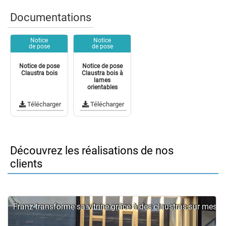
Documentations
Notice
Notice
de pose
de pose
Notice de pose
Notice de pose
Claustra bois
Claustra bois à
lames
orientables
Télécharger
Télécharger
Découvrez les réalisations de nos
clients
Franz transforme sa vitrine grâce à des claustras sur mesur