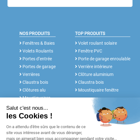
NOS PRODUITS
TOP PRODUITS
Fenêtres & Baies
Volet roulant solaire
Volets Roulants
Fenêtre PVC
Portes d’entrée
Porte de garage enroulable
Portes de garage
Verrière intérieure
Verrières
Clôture aluminium
Claustra bois
Claustra bois
Clôtures alu
Moustiquaire fenêtre
Moustiquaires
NOS SERVICES
FABRICANT DEPUIS 30 ANS
Rdv conseil
Notre histoire
Notices et Tutos
POUR LES