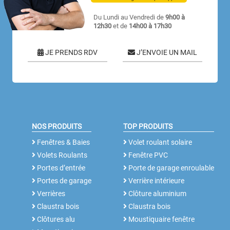
Du Lundi au Vendredi de
9h00 à
12h30
et de
14h00 à 17h30
JE PRENDS RDV
J’ENVOIE UN MAIL
NOS PRODUITS
TOP PRODUITS
Fenêtres & Baies
Volet roulant solaire
Volets Roulants
Fenêtre PVC
Portes d’entrée
Porte de garage enroulable
Portes de garage
Verrière intérieure
Verrières
Clôture aluminium
Claustra bois
Claustra bois
Clôtures alu
Moustiquaire fenêtre