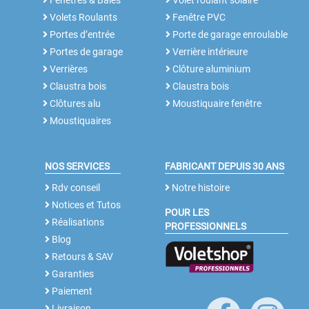
Fenêtres & Baies
Volet roulant solaire
Volets Roulants
Fenêtre PVC
Portes d’entrée
Porte de garage enroulable
Portes de garage
Verrière intérieure
Verrières
Clôture aluminium
Claustra bois
Claustra bois
Clôtures alu
Moustiquaire fenêtre
Moustiquaires
NOS SERVICES
FABRICANT DEPUIS 30 ANS
Rdv conseil
Notre histoire
Notices et Tutos
POUR LES
Réalisations
PROFESSIONNELS
Blog
Retours & SAV
Garanties
Paiement
Livraison