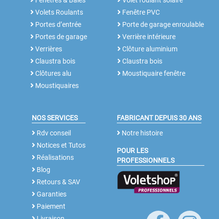
Fenêtres & Baies
Volet roulant solaire
Volets Roulants
Fenêtre PVC
Portes d’entrée
Porte de garage enroulable
Portes de garage
Verrière intérieure
Verrières
Clôture aluminium
Claustra bois
Claustra bois
Clôtures alu
Moustiquaire fenêtre
Moustiquaires
NOS SERVICES
FABRICANT DEPUIS 30 ANS
Rdv conseil
Notre histoire
Notices et Tutos
POUR LES
Réalisations
PROFESSIONNELS
Blog
Retours & SAV
Garanties
Paiement
Livraison