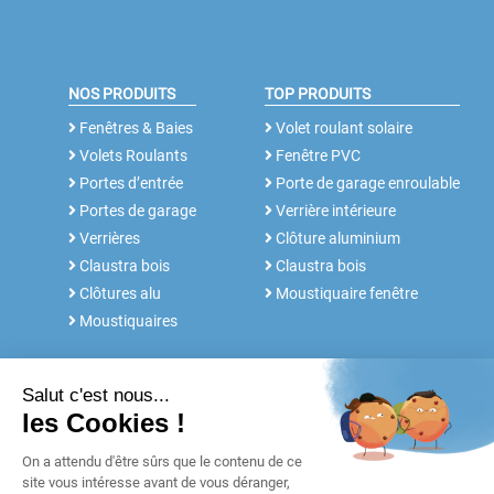
NOS PRODUITS
TOP PRODUITS
Fenêtres & Baies
Volet roulant solaire
Volets Roulants
Fenêtre PVC
Portes d’entrée
Porte de garage enroulable
Portes de garage
Verrière intérieure
Verrières
Clôture aluminium
Claustra bois
Claustra bois
Clôtures alu
Moustiquaire fenêtre
Moustiquaires
NOS SERVICES
FABRICANT DEPUIS 30 ANS
Rdv conseil
Notre histoire
Notices et Tutos
POUR LES
Réalisations
PROFESSIONNELS