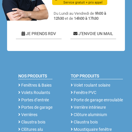
Service gratuit + prix appel
Du Lundi au Vendredi de
9h00 à
12h30
et de
14h00 à 17h30
JE PRENDS RDV
J’ENVOIE UN MAIL
NOS PRODUITS
TOP PRODUITS
Fenêtres & Baies
Volet roulant solaire
Volets Roulants
Fenêtre PVC
Portes d’entrée
Porte de garage enroulable
Portes de garage
Verrière intérieure
Verrières
Clôture aluminium
Claustra bois
Claustra bois
Clôtures alu
Moustiquaire fenêtre