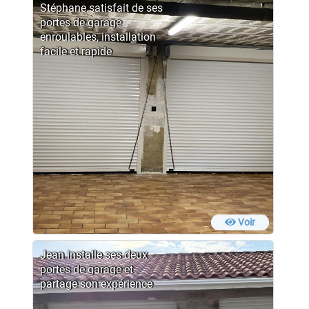
Stéphane satisfait de ses
portes de garage
enroulables, installation
facile et rapide
Voir
Jean installe ses deux
portes de garage et
partage son expérience