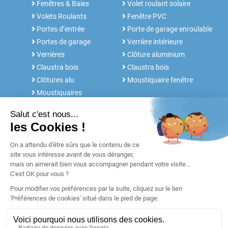
Fenêtres & Baies
Volet roulant solaire
Volets Roulants
Fenêtre PVC
Portes d’entrée
Porte de garage enroulable
Portes de garage
Verrière intérieure
Verrières
Clôture aluminium
Claustra bois
Claustra bois
Clôtures alu
Moustiquaire fenêtre
Moustiquaires
NOS SERVICES
FABRICANT DEPUIS 30 ANS
Rdv conseil
Notre histoire
Notices et Tutos
POUR LES
Réalisations
PROFESSIONNELS
Blog
Retours & SAV
Garanties
Paiement