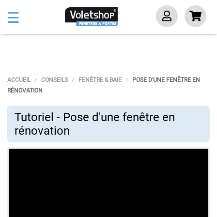
Basculer
☰
la
navigation
ACCUEIL
CONSEILS
FENÊTRE & BAIE
POSE D'UNE FENÊTRE EN
RÉNOVATION
Tutoriel - Pose d'une fenêtre en
rénovation