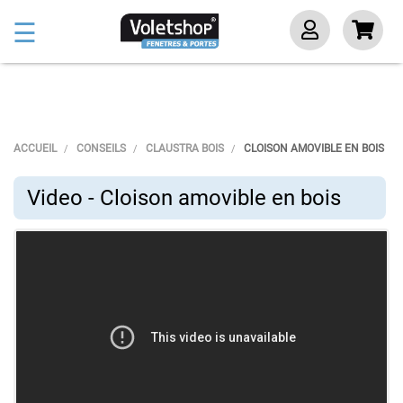
Basculer
☰
la
navigation
ACCUEIL
CONSEILS
CLAUSTRA BOIS
CLOISON AMOVIBLE EN BOIS
Video - Cloison amovible en bois