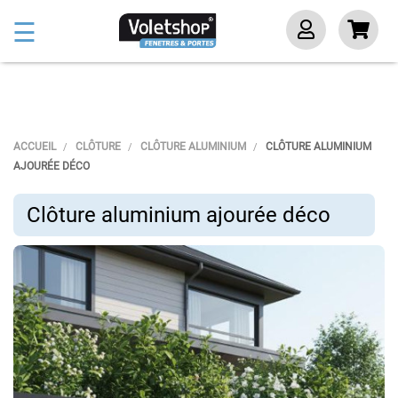
Basculer
☰
la
navigation
ACCUEIL
CLÔTURE
CLÔTURE ALUMINIUM
CLÔTURE ALUMINIUM
AJOURÉE DÉCO
Clôture aluminium ajourée déco