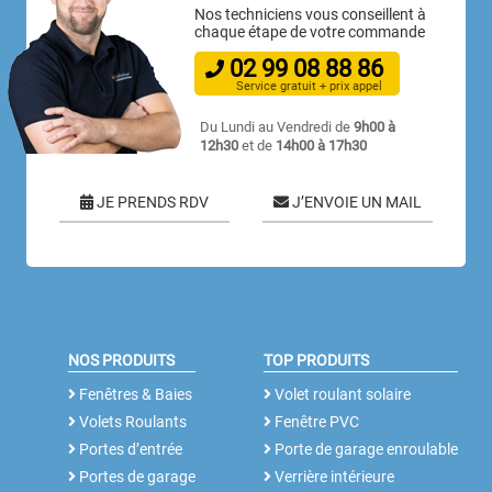
Nos techniciens vous conseillent à
chaque étape de votre commande
02
99
08
88
86
Service gratuit + prix appel
Du Lundi au Vendredi de
9h00 à
12h30
et de
14h00 à 17h30
JE PRENDS RDV
J’ENVOIE UN MAIL
NOS PRODUITS
TOP PRODUITS
Fenêtres & Baies
Volet roulant solaire
Volets Roulants
Fenêtre PVC
Portes d’entrée
Porte de garage enroulable
Portes de garage
Verrière intérieure