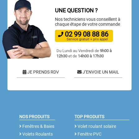
UNE QUESTION ?
Nos techniciens vous conseillent à
chaque étape de votre commande
02
99
08
88
86
Service gratuit + prix appel
Du Lundi au Vendredi de
9h00 à
12h30
et de
14h00 à 17h30
JE PRENDS RDV
J’ENVOIE UN MAIL
NOS PRODUITS
TOP PRODUITS
Fenêtres & Baies
Volet roulant solaire
Volets Roulants
Fenêtre PVC