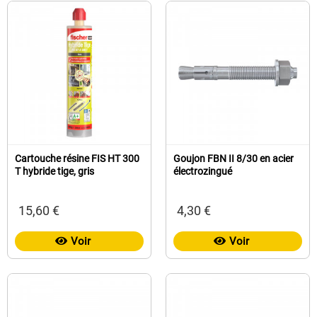
Cartouche résine FIS HT 300
Goujon FBN II 8/30 en acier
T hybride tige, gris
électrozingué
15,60 €
4,30 €
Voir
Voir