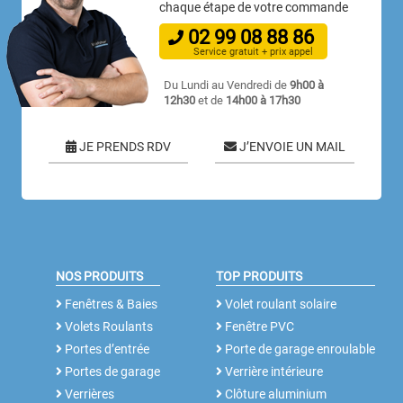
chaque étape de votre commande
02
99
08
88
86
Service gratuit + prix appel
Du Lundi au Vendredi de
9h00 à
12h30
et de
14h00 à 17h30
JE PRENDS RDV
J’ENVOIE UN MAIL
NOS PRODUITS
TOP PRODUITS
Fenêtres & Baies
Volet roulant solaire
Volets Roulants
Fenêtre PVC
Portes d’entrée
Porte de garage enroulable
Portes de garage
Verrière intérieure
Verrières
Clôture aluminium