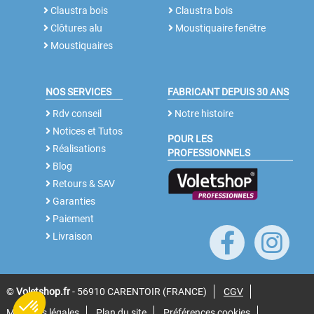
Claustra bois
Claustra bois
Clôtures alu
Moustiquaire fenêtre
Moustiquaires
NOS SERVICES
FABRICANT DEPUIS 30 ANS
Rdv conseil
Notre histoire
Notices et Tutos
POUR LES
Réalisations
PROFESSIONNELS
Blog
Retours & SAV
Garanties
Paiement
Livraison
©
Voletshop.fr
- 56910 CARENTOIR (FRANCE)
CGV
Mentions légales
Plan du site
Préférences cookies