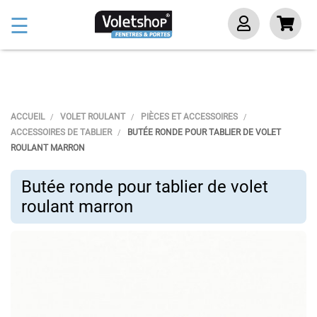
Basculer
☰
la
navigation
ACCUEIL
VOLET ROULANT
PIÈCES ET ACCESSOIRES
ACCESSOIRES DE TABLIER
BUTÉE RONDE POUR TABLIER DE VOLET
ROULANT MARRON
Butée ronde pour tablier de volet
roulant marron