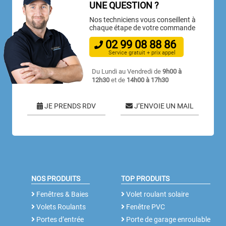
UNE QUESTION ?
Nos techniciens vous conseillent à
chaque étape de votre commande
02
99
08
88
86
Service gratuit + prix appel
Du Lundi au Vendredi de
9h00 à
12h30
et de
14h00 à 17h30
JE PRENDS RDV
J’ENVOIE UN MAIL
NOS PRODUITS
TOP PRODUITS
Fenêtres & Baies
Volet roulant solaire
Volets Roulants
Fenêtre PVC
Portes d’entrée
Porte de garage enroulable