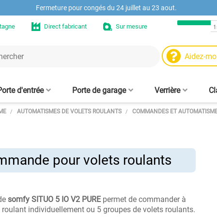
Fermeture pour congés du 24 juillet au 23 aout.
etagne
Direct fabricant
Sur mesure
Aidez-mo
Porte d'entrée
Porte de garage
Verrière
Cl
ME
AUTOMATISMES DE VOLETS ROULANTS
COMMANDES ET AUTOMATISME
Moteurs et automat
Niche murale en chê
Ve
 - sur mesure
trée aluminium
aire fenêtre
Porte de garage enroulable
Volet roulant sans coffre
Fenêtre PVC sur mesure
Clôtures alu design
Tasseaux muraux
Cloison verrière - sur mesure
Moustiquaire enroulable
Porte d'entrée PVC
Tablier de volet roulant
Panneau brise-vue
Moustiquaire
in
Fenêtre Hybride ALU/PVC
e sur mesure
alu 77 mm
sans perçage, amovible, sur
pour fenêtre 
d
mesure
mes
Pièces et accessoire
Etagère en chêne su
s
ommande pour volets roulants
Pr
Pièces de claustra b
ve
de
somfy SITUO 5 IO V2 PURE
permet de commander à
 roulant individuellement ou 5 groupes de volets roulants.