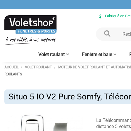
Fabriqué en Br
Volet roulant
Fenêtre et baie
ACCUEIL
VOLET ROULANT
MOTEUR DE VOLET ROULANT ET AUTOMATIS
Volet Roulant rénovation
Fenêtre ALU sur mesure
Clôture aluminium
Verrière intérieure - sur
Porte de garage enroulable
Baie vitrée ALU sur mesure
Volet Roulant avec coffre
Claustra bois – lames
Clôture bois
Verrière bois
Porte d'en
Moustiqu
ROULANTS
aluminium
mesure
tunnel intégré
alu 56 mm
verticales
enroulabl
Situo 5 IO V2 Pure Somfy, Téléc
La Télécomman
distance 5 volets