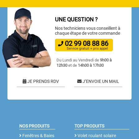
UNE QUESTION ?
Nos techniciens vous conseillent à
chaque étape de votre commande
02
99
08
88
86
Service gratuit + prix appel
Du Lundi au Vendredi de
9h00 à
12h30
et de
14h00 à 17h30
JE PRENDS RDV
J’ENVOIE UN MAIL
NOS PRODUITS
TOP PRODUITS
Fenêtres & Baies
Volet roulant solaire