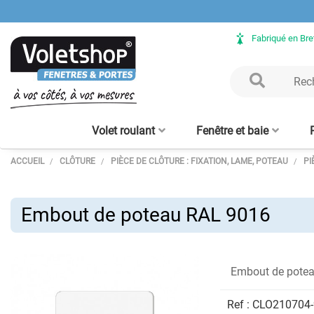
Fabriqué en Br
Volet roulant
Fenêtre et baie
ACCUEIL
CLÔTURE
PIÈCE DE CLÔTURE : FIXATION, LAME, POTEAU
PI
Volet Roulant rénovation
Fenêtre ALU sur mesure
Clôture aluminium
Verrière intérieure - sur
Porte de garage enroulable
Baie vitrée ALU sur mesure
Volet Roulant avec coffre
Claustra bois – lames
Clôture bois
Verrière bois
Porte d'en
Moustiqu
aluminium
mesure
tunnel intégré
alu 56 mm
verticales
enroulabl
Embout de poteau RAL 9016
Embout de pote
Ref :
CLO210704-