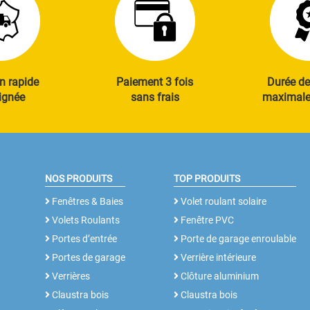
n rapide
Paiement 3 fois
Durée de
ignée
sans frais
maximale 
NOS PRODUITS
TOP PRODUITS
Fenêtres & Baies
Volet roulant solaire
Volets Roulants
Fenêtre PVC
Portes d’entrée
Porte de garage enroulable
Portes de garage
Verrière intérieure
Verrières
Clôture aluminium
Claustra bois
Claustra bois