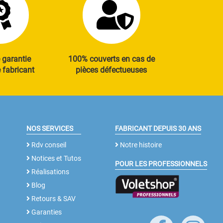
 garantie
100% couverts en cas de
fabricant
pièces défectueuses
NOS SERVICES
FABRICANT DEPUIS 30 ANS
Rdv conseil
Notre histoire
Notices et Tutos
POUR LES PROFESSIONNELS
Réalisations
Blog
Retours & SAV
Garanties