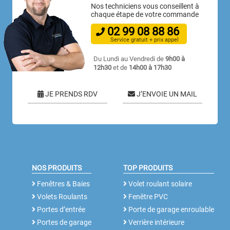
Nos techniciens vous conseillent à
chaque étape de votre commande
02
99
08
88
86
Service gratuit + prix appel
Du Lundi au Vendredi de
9h00 à
12h30
et de
14h00 à 17h30
JE PRENDS RDV
J’ENVOIE UN MAIL
NOS PRODUITS
TOP PRODUITS
Fenêtres & Baies
Volet roulant solaire
Volets Roulants
Fenêtre PVC
Portes d’entrée
Porte de garage enroulable
Portes de garage
Verrière intérieure