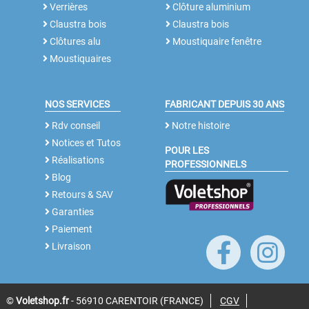
Verrières
Clôture aluminium
Claustra bois
Claustra bois
Clôtures alu
Moustiquaire fenêtre
Moustiquaires
NOS SERVICES
FABRICANT DEPUIS 30 ANS
Rdv conseil
Notre histoire
Notices et Tutos
POUR LES
Réalisations
PROFESSIONNELS
Blog
Retours & SAV
Garanties
Paiement
Livraison
©
Voletshop.fr
- 56910 CARENTOIR (FRANCE)
CGV