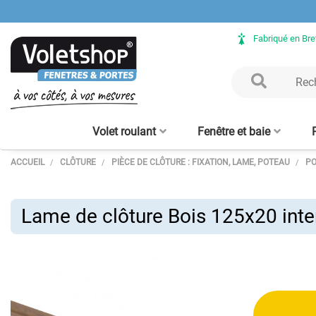
Fabriqué en Br
Volet roulant
Fenêtre et baie
ACCUEIL
CLÔTURE
PIÈCE DE CLÔTURE : FIXATION, LAME, POTEAU
PO
Volet Roulant rénovation
Fenêtre ALU sur mesure
Clôture aluminium
Verrière intérieure - sur
Porte de garage enroulable
Baie vitrée ALU sur mesure
Volet Roulant avec coffre
Claustra bois – lames
Clôture bois
Verrière bois
Porte d'en
Moustiqu
aluminium
mesure
tunnel intégré
alu 56 mm
verticales
enroulabl
Lame de clôture Bois 125x20 inte