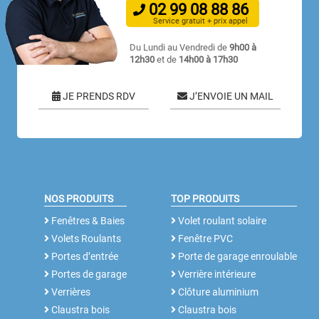
02
99
08
88
86
Service gratuit + prix appel
Du Lundi au Vendredi de
9h00 à
12h30
et de
14h00 à 17h30
JE PRENDS RDV
J’ENVOIE UN MAIL
NOS PRODUITS
TOP PRODUITS
Fenêtres & Baies
Volet roulant solaire
Volets Roulants
Fenêtre PVC
Portes d’entrée
Porte de garage enroulable
Portes de garage
Verrière intérieure
Verrières
Clôture aluminium
Claustra bois
Claustra bois