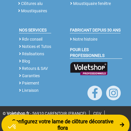
Clôtures alu
Moustiquaire fenêtre
Moustiquaires
NOS SERVICES
FABRICANT DEPUIS 30 ANS
Rdv conseil
Notre histoire
Notices et Tutos
POUR LES
Réalisations
PROFESSIONNELS
Blog
Retours & SAV
Garanties
Paiement
Livraison
©
Voletshop.fr
- 56910 CARENTOIR (FRANCE)
CGV
Configurez votre lame de clôture décorative
Mentions légales
Plan du site
Préférences cookies
flora