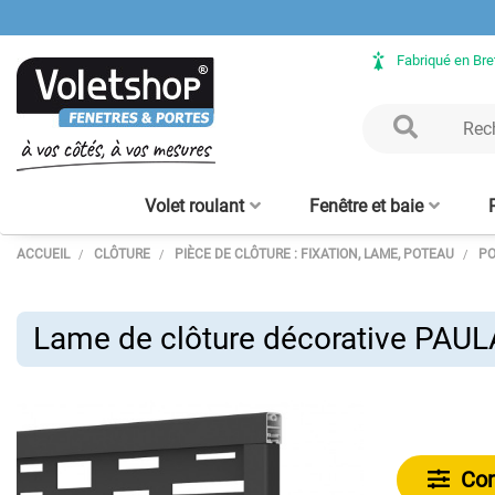
Fabriqué en Br
Volet roulant
Fenêtre et baie
ACCUEIL
CLÔTURE
PIÈCE DE CLÔTURE : FIXATION, LAME, POTEAU
PO
Volet Roulant rénovation
Fenêtre ALU sur mesure
Clôture aluminium
Verrière intérieure - sur
Porte de garage enroulable
Baie vitrée ALU sur mesure
Volet Roulant avec coffre
Claustra bois – lames
Clôture bois
Verrière bois
Porte d'en
Moustiqu
aluminium
mesure
tunnel intégré
alu 56 mm
verticales
enroulabl
Lame de clôture décorative PAUL
Con