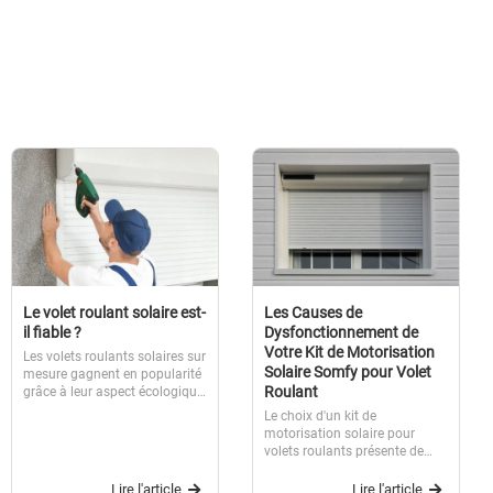
Le volet roulant solaire est-
Les Causes de
il fiable ?
Dysfonctionnement de
Votre Kit de Motorisation
Les volets roulants solaires sur
Solaire Somfy pour Volet
mesure gagnent en popularité
Roulant
grâce à leur aspect écologique
et leur installation simplifiée.
Le choix d'un kit de
Mais, la question qui revient
motorisation solaire pour
souvent est : "Le volet roulant
volets roulants présente de
solaire est-il fiable ?"
nombreux avantages. Ces kits,
Examinons en détail les
dont les prix peuvent
Lire l'article
Lire l'article