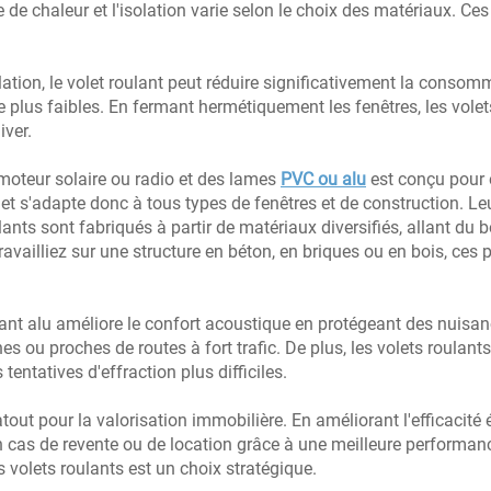
 de chaleur et l'isolation varie selon le choix des matériaux. C
olation, le volet roulant peut réduire significativement la conso
e plus faibles. En fermant hermétiquement les fenêtres, les volet
iver.
 moteur solaire ou radio et des lames
PVC ou alu
est conçu pour ê
e et s'adapte donc à tous types de fenêtres et de construction. Le
ants sont fabriqués à partir de matériaux diversifiés, allant du 
ailliez sur une structure en béton, en briques ou en bois, ces p
ulant alu améliore le confort acoustique en protégeant des nuisan
 ou proches de routes à fort trafic. De plus, les volets roulants
tentatives d'effraction plus difficiles.
 atout pour la valorisation immobilière. En améliorant l'efficaci
té en cas de revente ou de location grâce à une meilleure perform
 volets roulants est un choix stratégique.