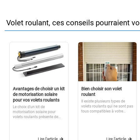
Volet roulant, ces conseils pourraient v
Avantages de choisir un kit
Bien choisir son volet
de motorisation solaire
roulant
pour vos volets roulants
Il existe plusieurs types de
volets roulants qui ne sont pas
Le choix d'un kit de
tous compatibles à votre
motorisation solaire pour
environnement. Pour que vous
volets roulants présente de
puissiez faire votre choix, nous
nombreux avantages. Ces kits,
allons vous présenter les
dont les prix peuvent
principaux volets roulants du
beaucoup variés, permettent
marché ainsi que des conseils
de motoriser des volets
Lire l'article
Lire l'article