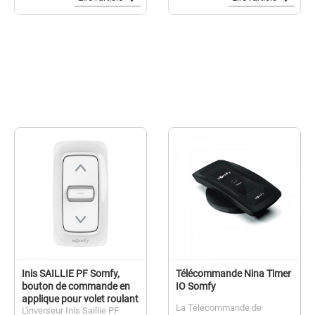
volet roulant solaire.
Inis SAILLIE PF Somfy,
Télécommande Nina Timer
bouton de commande en
IO Somfy
applique pour volet roulant
La Télécommande de
L'inverseur Inis Saillie PF