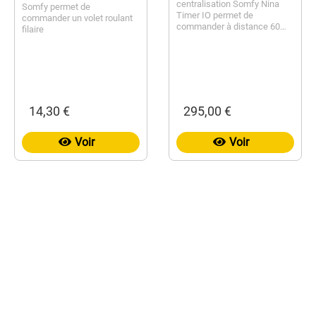
centralisation Somfy Nina
Somfy permet de
Timer IO permet de
commander un volet roulant
commander à distance 60
filaire
produits...
14,30 €
295,00 €
Voir
Voir