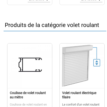
d’utilisation.
roulants existants tout en
offrant des avantages
écologiques, économiques et
pratiques....
Produits de la catégorie volet roulant
Coulisse de volet roulant
Volet roulant électrique
au mètre
filaire
Coulisse de volet roulant en
Le confort d'un volet roulant