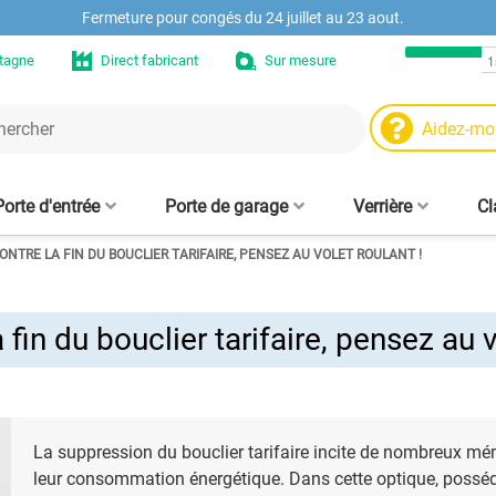
Fermeture pour congés du 24 juillet au 23 aout.
etagne
Direct fabricant
Sur mesure
Aidez-mo
Porte d'entrée
Porte de garage
Verrière
Cl
NTRE LA FIN DU BOUCLIER TARIFAIRE, PENSEZ AU VOLET ROULANT !
Moteurs et automat
Niche murale en chê
Ve
 - sur mesure
trée aluminium
aire fenêtre
Porte de garage enroulable
Volet roulant sans coffre
Fenêtre PVC sur mesure
Clôtures alu design
Tasseaux muraux
Cloison verrière - sur mesure
Moustiquaire enroulable
Porte d'entrée PVC
Tablier de volet roulant
Panneau brise-vue
Moustiquaire
in
Fenêtre Hybride ALU/PVC
e sur mesure
alu 77 mm
sans perçage, amovible, sur
pour fenêtre 
d
mesure
mes
fin du bouclier tarifaire, pensez au v
Pièces et accessoire
Etagère en chêne su
s
Pr
Pièces de claustra b
ve
La suppression du bouclier tarifaire incite de nombreux mé
leur consommation énergétique. Dans cette optique, posséd