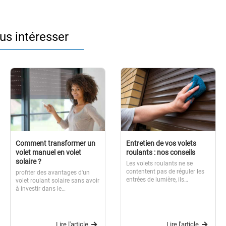
ous intéresser
Comment transformer un
Entretien de vos volets
volet manuel en volet
roulants : nos conseils
solaire ?
Les volets roulants ne se
contentent pas de réguler les
profiter des avantages d'un
entrées de lumière, ils
volet roulant solaire sans avoir
renforcent l’isolation et la
à investir dans le
sécurité de votre maison. Un
remplacement complet de vos
nettoyage et un entretien
volets roulants manuel. Suivez
régulier, à l’intérieur comme à
ce guide étape par étape pour
l’extérieur,...
réussir l'installation de votre
Lire l'article
Lire l'article