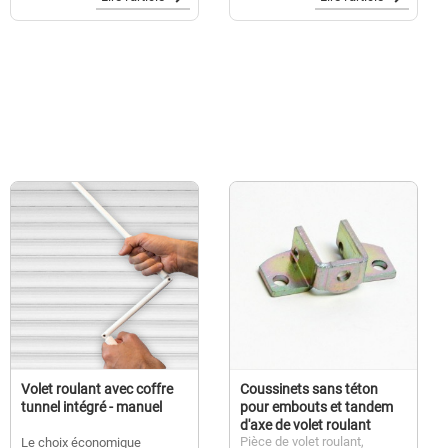
différents...
beaucoup variés, permettent
de motoriser des volets
roulants existants tout en
offrant des avantages
écologiques, économiques et
pratiques....
Volet roulant avec coffre
Coussinets sans téton
tunnel intégré - manuel
pour embouts et tandem
d'axe de volet roulant
Pièce de volet roulant,
Le choix économique