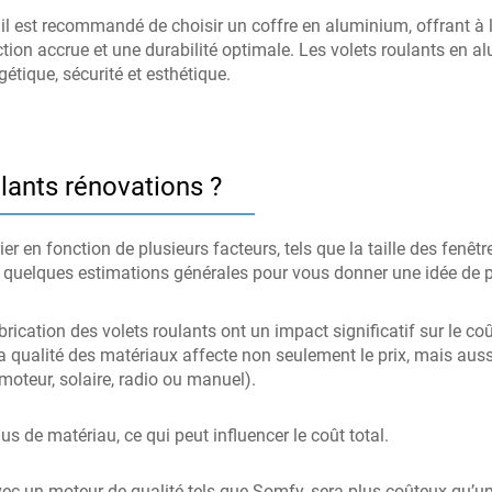
 il est recommandé de choisir un coffre en aluminium, offrant à l
tion accrue et une durabilité optimale. Les volets roulants en 
gétique, sécurité et esthétique.
lants rénovations ?
er en fonction de plusieurs facteurs, tels que la taille des fenêtre
ci quelques estimations générales pour vous donner une idée de pr
brication des volets roulants ont un impact significatif sur le c
ualité des matériaux affecte non seulement le prix, mais aussi l
moteur, solaire, radio ou manuel).
s de matériau, ce qui peut influencer le coût total.
ec un moteur de qualité tels que Somfy, sera plus coûteux qu’u