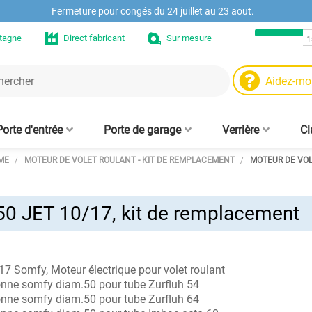
Fermeture pour congés du 24 juillet au 23 aout.
etagne
Direct fabricant
Sur mesure
Aidez-mo
Porte d'entrée
Porte de garage
Verrière
Cl
ME
MOTEUR DE VOLET ROULANT - KIT DE REMPLACEMENT
MOTEUR DE VOL
Moteurs et automat
Niche murale en chê
Ve
 - sur mesure
trée aluminium
aire fenêtre
Porte de garage enroulable
Volet roulant sans coffre
Fenêtre PVC sur mesure
Clôtures alu design
Tasseaux muraux
Cloison verrière - sur mesure
Moustiquaire enroulable
Porte d'entrée PVC
Tablier de volet roulant
Panneau brise-vue
Moustiquaire
in
Fenêtre Hybride ALU/PVC
e sur mesure
alu 77 mm
sans perçage, amovible, sur
pour fenêtre 
d
mesure
mes
50 JET 10/17, kit de remplacement
Pièces et accessoire
Etagère en chêne su
s
Pr
Pièces de claustra b
ve
7 Somfy, Moteur électrique pour volet roulant
nne somfy diam.50 pour tube Zurfluh 54
nne somfy diam.50 pour tube Zurfluh 64