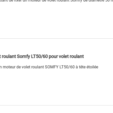
ttant de fixer un moteur de volet roulant Somfy de diamètre 5
 roulant Somfy LT50/60 pour volet roulant
un moteur de volet roulant SOMFY LT50/60 à tête étoilée