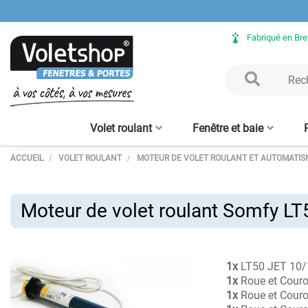
Fabriqué en Br
Volet roulant
Fenêtre et baie
ACCUEIL
VOLET ROULANT
MOTEUR DE VOLET ROULANT ET AUTOMATIS
Volet Roulant rénovation
Fenêtre ALU sur mesure
Clôture aluminium
Verrière intérieure - sur
Porte de garage enroulable
Baie vitrée ALU sur mesure
Volet Roulant avec coffre
Claustra bois – lames
Clôture bois
Verrière bois
Porte d'en
Moustiqu
aluminium
mesure
tunnel intégré
alu 56 mm
verticales
enroulabl
Moteur de volet roulant Somfy LT
1x
LT50 JET 10/1
1x
Roue et Couro
1x
Roue et Couro