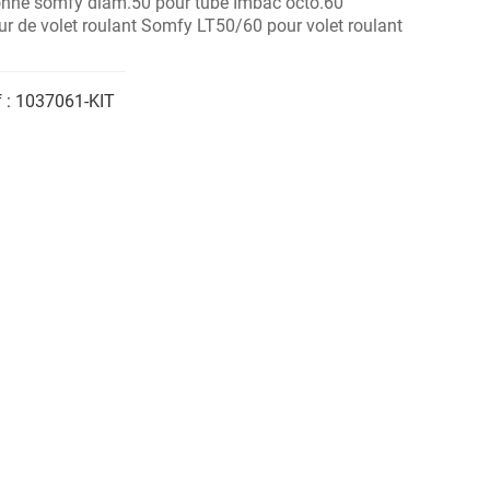
onne somfy diam.50 pour tube Imbac octo.60
r de volet roulant Somfy LT50/60 pour volet roulant
 :
1037061-KIT