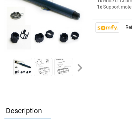
1x
Roue et Cour
1x
Support moteu
Ref
Description