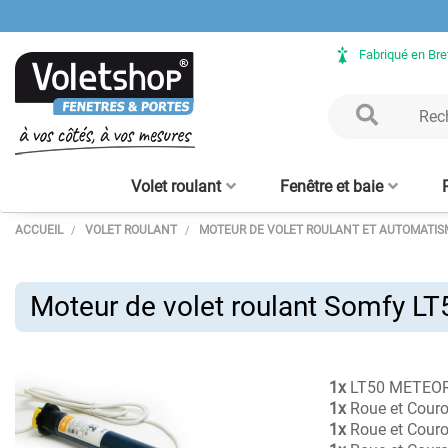
Fabriqué en Br
Volet roulant
Fenêtre et baie
ACCUEIL
VOLET ROULANT
MOTEUR DE VOLET ROULANT ET AUTOMATIS
Volet Roulant rénovation
Fenêtre ALU sur mesure
Clôture aluminium
Verrière intérieure - sur
Porte de garage enroulable
Baie vitrée ALU sur mesure
Volet Roulant avec coffre
Claustra bois – lames
Clôture bois
Verrière bois
Porte d'en
Moustiqu
aluminium
mesure
tunnel intégré
alu 56 mm
verticales
enroulabl
Moteur de volet roulant Somfy L
1x
LT50 METEOR 2
1x
Roue et Couro
1x
Roue et Couro