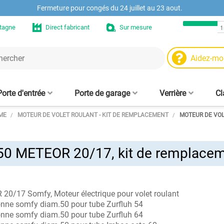
Fermeture pour congés du 24 juillet au 23 aout.
etagne
Direct fabricant
Sur mesure
Aidez-mo
Porte d'entrée
Porte de garage
Verrière
Cl
ME
MOTEUR DE VOLET ROULANT - KIT DE REMPLACEMENT
MOTEUR DE VOL
Moteurs et automat
Niche murale en chê
Ve
 - sur mesure
trée aluminium
aire fenêtre
Porte de garage enroulable
Volet roulant sans coffre
Fenêtre PVC sur mesure
Clôtures alu design
Tasseaux muraux
Cloison verrière - sur mesure
Moustiquaire enroulable
Porte d'entrée PVC
Tablier de volet roulant
Panneau brise-vue
Moustiquaire
in
Fenêtre Hybride ALU/PVC
e sur mesure
alu 77 mm
sans perçage, amovible, sur
pour fenêtre 
d
mesure
mes
T50 METEOR 20/17, kit de remplace
Pièces et accessoire
Etagère en chêne su
s
Pr
Pièces de claustra b
ve
0/17 Somfy, Moteur électrique pour volet roulant
nne somfy diam.50 pour tube Zurfluh 54
nne somfy diam.50 pour tube Zurfluh 64