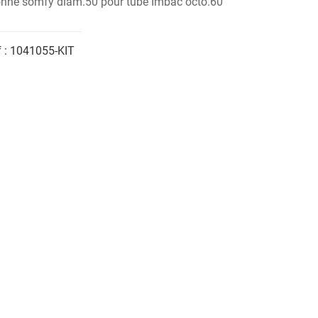
onne somfy diam.50 pour tube Imbac octo.60
 :
1041055-KIT