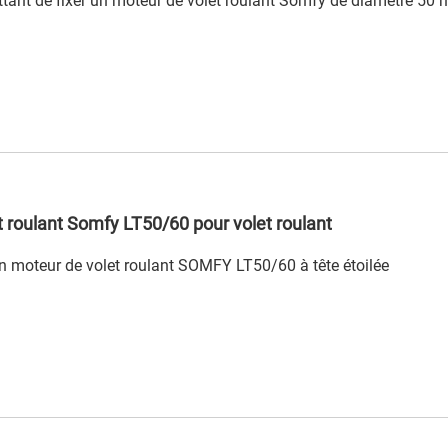
ttant de fixer un moteur de volet roulant Somfy de diamètre 5
 roulant Somfy LT50/60 pour volet roulant
un moteur de volet roulant SOMFY LT50/60 à tête étoilée