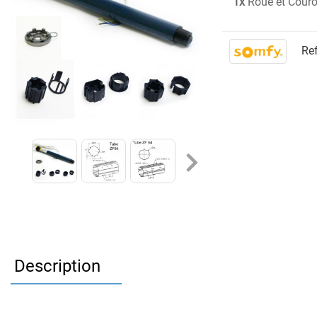
1x
Roue et Cour
Ref
Description