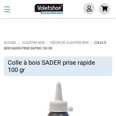
Basculer
☰
la
navigation
ACCUEIL
CLAUSTRA BOIS
PIÈCES DE CLAUSTRA BOIS
COLLE À
BOIS SADER PRISE RAPIDE 100 GR
Colle à bois SADER prise rapide
100 gr