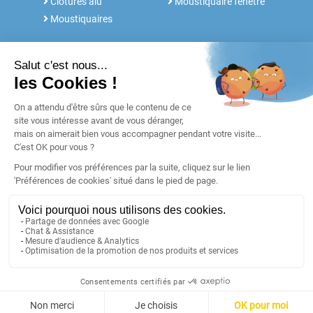
Clôtures alu
Moustiquaire fenêtre
Moustiquaires
NOS SERVICES
FABRICANT DEPUIS 30 ANS
Rdv conseil
Notre histoire
Notices et Tutos
POUR LES
Réalisations
PROFESSIONNELS
Blog
Retours & SAV
Garanties
Paiement
Livraison
©
Voletshop.fr
- 56910 CARENTOIR (FRANCE)
CGV
Mentions légales
Plan du site
Préférences cookies