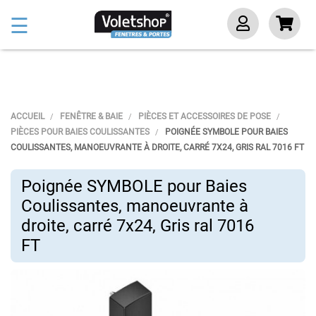
Basculer
☰
la
navigation
ACCUEIL
FENÊTRE & BAIE
PIÈCES ET ACCESSOIRES DE POSE
PIÈCES POUR BAIES COULISSANTES
POIGNÉE SYMBOLE POUR BAIES
COULISSANTES, MANOEUVRANTE À DROITE, CARRÉ 7X24, GRIS RAL 7016 FT
Poignée SYMBOLE pour Baies
Coulissantes, manoeuvrante à
droite, carré 7x24, Gris ral 7016
FT