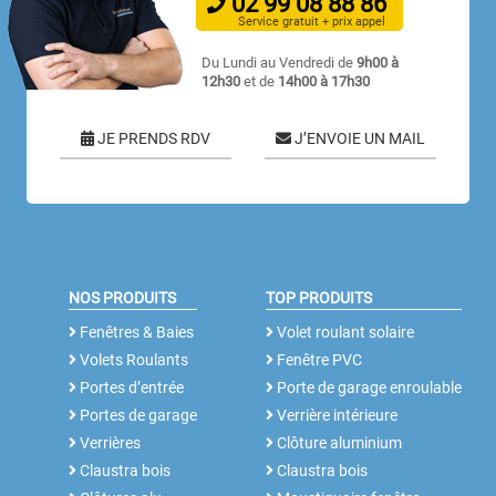
02
99
08
88
86
Service gratuit + prix appel
Du Lundi au Vendredi de
9h00 à
12h30
et de
14h00 à 17h30
JE PRENDS RDV
J’ENVOIE UN MAIL
NOS PRODUITS
TOP PRODUITS
Fenêtres & Baies
Volet roulant solaire
Volets Roulants
Fenêtre PVC
Portes d’entrée
Porte de garage enroulable
Portes de garage
Verrière intérieure
Verrières
Clôture aluminium
Claustra bois
Claustra bois