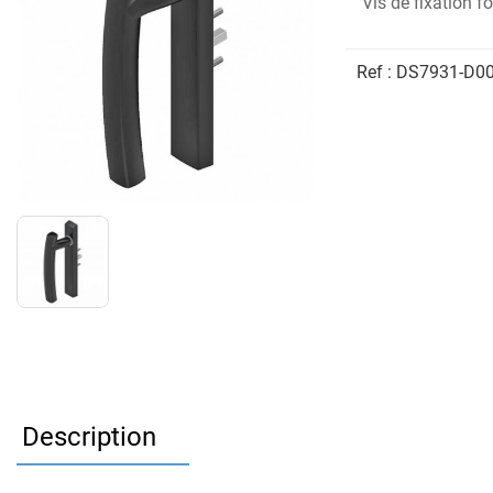
Vis de fixation f
Ref :
DS7931-D0
Description