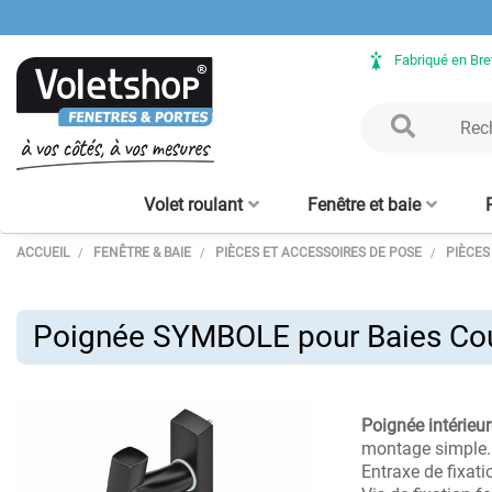
Fabriqué en Br
Volet roulant
Fenêtre et baie
ACCUEIL
FENÊTRE & BAIE
PIÈCES ET ACCESSOIRES DE POSE
PIÈCES
Volet Roulant rénovation
Fenêtre ALU sur mesure
Clôture aluminium
Verrière intérieure - sur
Porte de garage enroulable
Baie vitrée ALU sur mesure
Volet Roulant avec coffre
Claustra bois – lames
Clôture bois
Verrière bois
Porte d'en
Moustiqu
aluminium
mesure
tunnel intégré
alu 56 mm
verticales
enroulabl
Poignée SYMBOLE pour Baies Coul
Poignée intérie
montage simple.
Entraxe de fixat