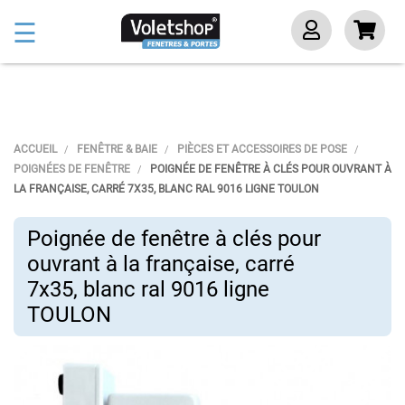
Basculer
☰
la
navigation
ACCUEIL
FENÊTRE & BAIE
PIÈCES ET ACCESSOIRES DE POSE
POIGNÉES DE FENÊTRE
POIGNÉE DE FENÊTRE À CLÉS POUR OUVRANT À
LA FRANÇAISE, CARRÉ 7X35, BLANC RAL 9016 LIGNE TOULON
Poignée de fenêtre à clés pour
ouvrant à la française, carré
7x35, blanc ral 9016 ligne
TOULON