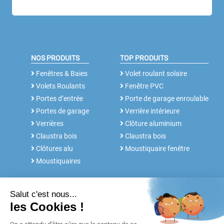
NOS PRODUITS
TOP PRODUITS
Fenêtres & Baies
Volet roulant solaire
Volets Roulants
Fenêtre PVC
Portes d’entrée
Porte de garage enroulable
Portes de garage
Verrière intérieure
Verrières
Clôture aluminium
Claustra bois
Claustra bois
Clôtures alu
Moustiquaire fenêtre
Moustiquaires
NOS SERVICES
FABRICANT DEPUIS 30 ANS
Rdv conseil
Notre histoire
Notices et Tutos