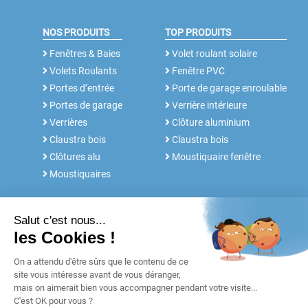
NOS PRODUITS
TOP PRODUITS
Fenêtres & Baies
Volet roulant solaire
Volets Roulants
Fenêtre PVC
Portes d’entrée
Porte de garage enroulable
Portes de garage
Verrière intérieure
Verrières
Clôture aluminium
Claustra bois
Claustra bois
Clôtures alu
Moustiquaire fenêtre
Moustiquaires
NOS SERVICES
FABRICANT DEPUIS 30 ANS
Rdv conseil
Notre histoire
Notices et Tutos
POUR LES
Réalisations
PROFESSIONNELS
Blog