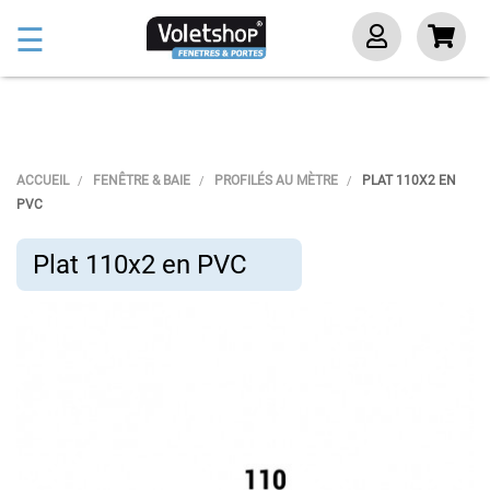
Basculer
☰
la
navigation
ACCUEIL
FENÊTRE & BAIE
PROFILÉS AU MÈTRE
PLAT 110X2 EN
PVC
Plat 110x2 en PVC