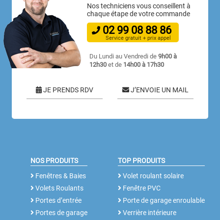
Nos techniciens vous conseillent à
chaque étape de votre commande
02
99
08
88
86
Service gratuit + prix appel
Du Lundi au Vendredi de
9h00 à
12h30
et de
14h00 à 17h30
JE PRENDS RDV
J’ENVOIE UN MAIL
NOS PRODUITS
TOP PRODUITS
Fenêtres & Baies
Volet roulant solaire
Volets Roulants
Fenêtre PVC
Portes d’entrée
Porte de garage enroulable
Portes de garage
Verrière intérieure