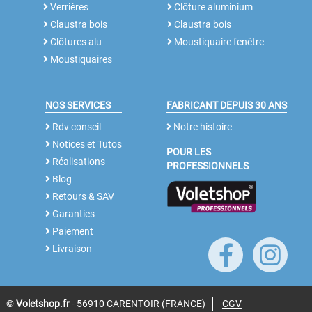
Verrières
Clôture aluminium
Claustra bois
Claustra bois
Clôtures alu
Moustiquaire fenêtre
Moustiquaires
NOS SERVICES
FABRICANT DEPUIS 30 ANS
Rdv conseil
Notre histoire
Notices et Tutos
POUR LES
Réalisations
PROFESSIONNELS
Blog
Retours & SAV
Garanties
Paiement
Livraison
©
Voletshop.fr
- 56910 CARENTOIR (FRANCE)
CGV