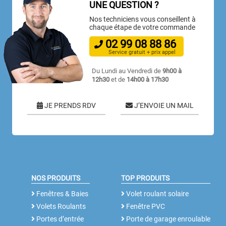
UNE QUESTION ?
Nos techniciens vous conseillent à
chaque étape de votre commande
02
99
08
88
86
Service gratuit + prix appel
Du Lundi au Vendredi de
9h00 à
12h30
et de
14h00 à 17h30
JE PRENDS RDV
J’ENVOIE UN MAIL
NOS PRODUITS
TOP PRODUITS
Fenêtres & Baies
Volet roulant solaire
Volets Roulants
Fenêtre PVC
Portes d’entrée
Porte de garage enroulable