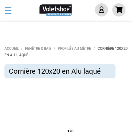
Basculer
☰
la
navigation
ACCUEIL
FENÊTRE & BAIE
PROFILÉS AU MÈTRE
CORNIÈRE 120X20
EN ALU LAQUÉ
Cornière 120x20 en Alu laqué