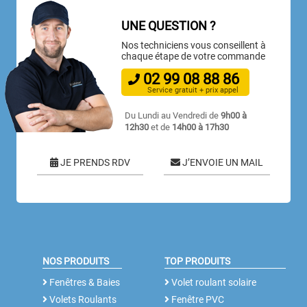
UNE QUESTION ?
Nos techniciens vous conseillent à
chaque étape de votre commande
02
99
08
88
86
Service gratuit + prix appel
Du Lundi au Vendredi de
9h00 à
12h30
et de
14h00 à 17h30
JE PRENDS RDV
J’ENVOIE UN MAIL
NOS PRODUITS
TOP PRODUITS
Fenêtres & Baies
Volet roulant solaire
Volets Roulants
Fenêtre PVC