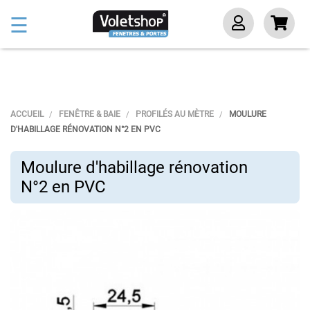
Basculer
☰
la
navigation
ACCUEIL
FENÊTRE & BAIE
PROFILÉS AU MÈTRE
MOULURE
D'HABILLAGE RÉNOVATION N°2 EN PVC
Moulure d'habillage rénovation
N°2 en PVC