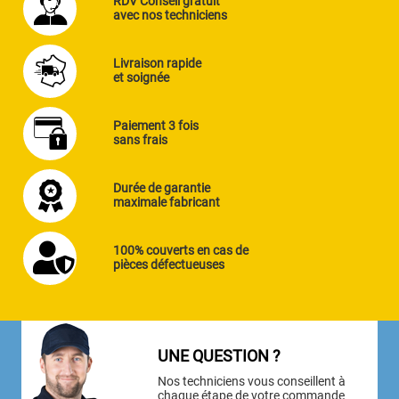
RDV Conseil gratuit
avec nos techniciens
Livraison rapide
et soignée
Paiement 3 fois
sans frais
Durée de garantie
maximale fabricant
100% couverts en cas de
pièces défectueuses
UNE QUESTION ?
Nos techniciens vous conseillent à
chaque étape de votre commande