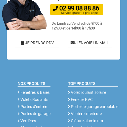
02
99
08
88
86
Service gratuit + prix appel
Du Lundi au Vendredi de
9h00 à
12h30
et de
14h00 à 17h30
JE PRENDS RDV
J’ENVOIE UN MAIL
NOS PRODUITS
TOP PRODUITS
Fenêtres & Baies
Volet roulant solaire
Volets Roulants
Fenêtre PVC
Portes d’entrée
Porte de garage enroulable
Portes de garage
Verrière intérieure
Verrières
Clôture aluminium