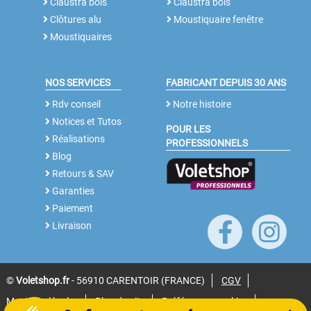
Claustra bois
Claustra bois
Clôtures alu
Moustiquaire fenêtre
Moustiquaires
NOS SERVICES
FABRICANT DEPUIS 30 ANS
Rdv conseil
Notre histoire
Notices et Tutos
POUR LES
Réalisations
PROFESSIONNELS
Blog
Retours & SAV
Garanties
Paiement
Livraison
©
Voletshop.fr
- 56910 CARENTOIR (FRANCE)
CGV
Mentions légales
Plan du site
Préférences cookies