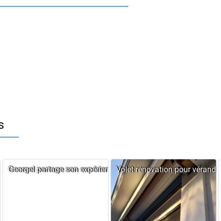
s
s en rénovation
e Francis, un résultat au rendez-vous
Georgel partage son expérience
Volet rénovation pour véranda 