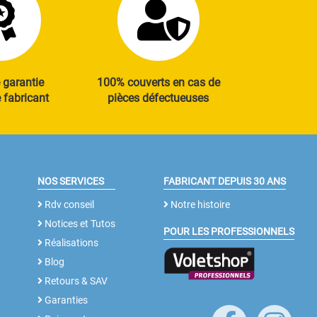
 garantie
100% couverts en cas de
fabricant
pièces défectueuses
NOS SERVICES
FABRICANT DEPUIS 30 ANS
Rdv conseil
Notre histoire
Notices et Tutos
POUR LES PROFESSIONNELS
Réalisations
Blog
Retours & SAV
Garanties