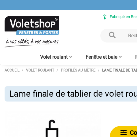
Fabriqué en Br
Volet roulant
Fenêtre et baie
ACCUEIL
VOLET ROULANT
PROFILÉS AU MÈTRE
LAME FINALE DE TA
Volet Roulant rénovation
Fenêtre ALU sur mesure
Clôture aluminium
Verrière intérieure - sur
Porte de garage enroulable
Baie vitrée ALU sur mesure
Volet Roulant avec coffre
Claustra bois – lames
Clôture bois
Verrière bois
Porte d'en
Moustiqu
aluminium
mesure
tunnel intégré
alu 56 mm
verticales
enroulabl
Lame finale de tablier de volet ro
Con