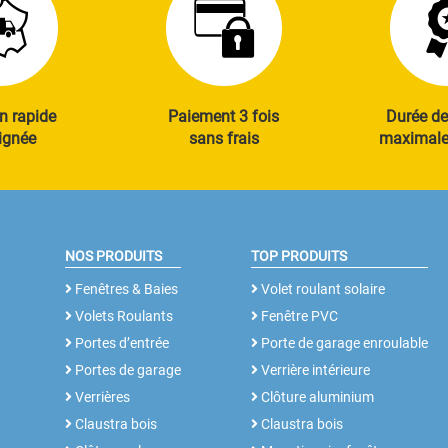
n rapide
Paiement 3 fois
Durée de
ignée
sans frais
maximale 
NOS PRODUITS
TOP PRODUITS
Fenêtres & Baies
Volet roulant solaire
Volets Roulants
Fenêtre PVC
Portes d’entrée
Porte de garage enroulable
Portes de garage
Verrière intérieure
Verrières
Clôture aluminium
Claustra bois
Claustra bois