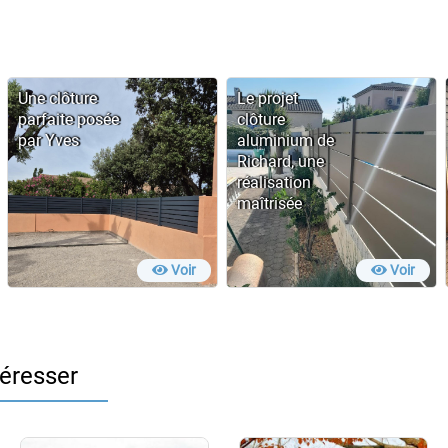
Une clôture
Le projet
parfaite posée
clôture
par Yves
aluminium de
Richard, une
réalisation
maîtrisée
Voir
Voir
téresser