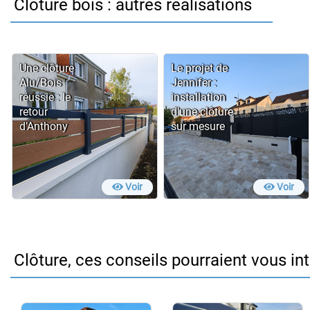
Clôture bois : autres réalisations
Une clôture
Le projet de
Alu/Bois
Jennifer :
réussie : le
installation
retour
d'une clôture
d’Anthony
sur mesure
Voir
Voir
Clôture, ces conseils pourraient vous in