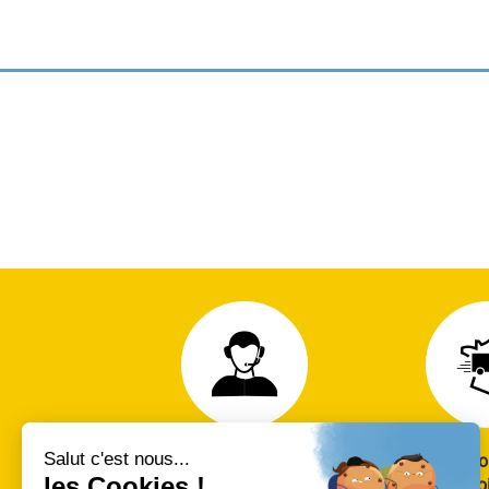
RDV Conseil gratuit
Livraiso
avec nos techniciens
et so