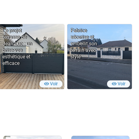
Le projet
Fabrice
terrasse de
sécurise et
Jean-Luc : un
embellit son
brise-vue
terrain avec
esthétique et
style
efficace
Voir
Voir