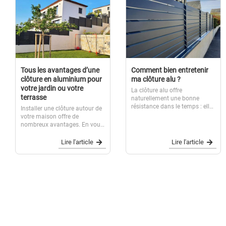
Tous les avantages d’une
Comment bien entretenir
clôture en aluminium pour
ma clôture alu ?
votre jardin ou votre
La clôture alu offre
terrasse
naturellement une bonne
résistance dans le temps : elle
Installer une clôture autour de
ne rouille pas, ne s’oxyde pas.
votre maison offre de
Nous vous recommandons
nombreux avantages. En vous
néanmoins d’éliminer
gardant à l’abri des regards
régulièrement les salissures
indiscrets, la clôture pour le
Lire l'article
Lire l'article
qui pourraient se déposer sur
jardin ou la terrasse préserve
votre...
votre intimité. Elle garantit la
sécurité de vos enfants ou de
vos...