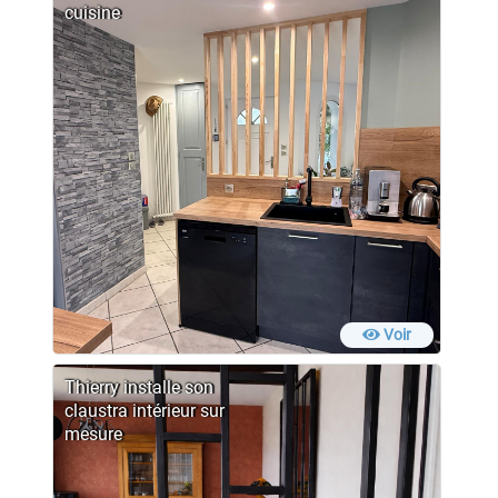
cuisine
Voir
Thierry installe son
claustra intérieur sur
mesure