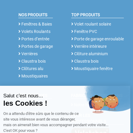
NOS PRODUITS
TOP PRODUITS
Fenêtres & Baies
Volet roulant solaire
Volets Roulants
Fenêtre PVC
Portes d’entrée
Porte de garage enroulable
Portes de garage
Verrière intérieure
Verrières
Clôture aluminium
Claustra bois
Claustra bois
Clôtures alu
Moustiquaire fenêtre
Moustiquaires
NOS SERVICES
FABRICANT DEPUIS 30 ANS
Rdv conseil
Notre histoire
Notices et Tutos
POUR LES
Réalisations
PROFESSIONNELS
Blog