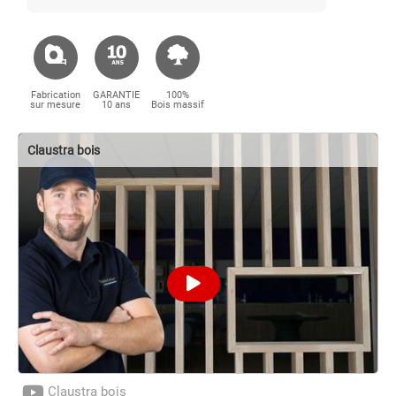
Fabrication
GARANTIE
100%
sur mesure
10 ans
Bois massif
Claustra bois
Claustra bois