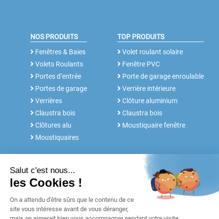
NOS PRODUITS
TOP PRODUITS
Fenêtres & Baies
Volet roulant solaire
Volets Roulants
Fenêtre PVC
Portes d’entrée
Porte de garage enroulable
Portes de garage
Verrière intérieure
Verrières
Clôture aluminium
Claustra bois
Claustra bois
Clôtures alu
Moustiquaire fenêtre
Moustiquaires
NOS SERVICES
FABRICANT DEPUIS 30 ANS
Rdv conseil
Notre histoire
Notices et Tutos
POUR LES
Réalisations
PROFESSIONNELS