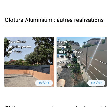
gagner un temps considérable
lors de la pose.
Clôture Aluminium : autres réalisations
Une clôture
Le projet
parfaite posée
clôture
par Yves
aluminium de
Richard, une
réalisation
maîtrisée
Voir
Voir