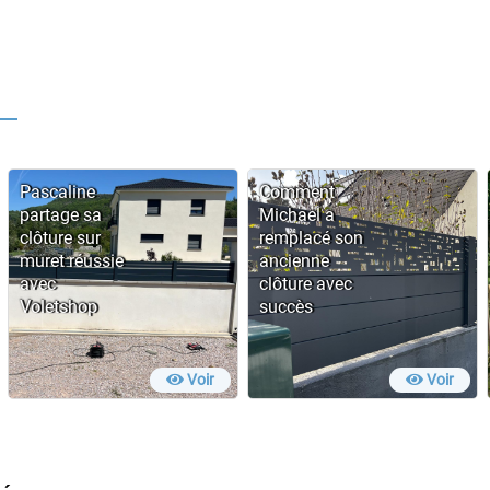
Pascaline
Comment
partage sa
Michael a
clôture sur
remplacé son
muret réussie
ancienne
avec
clôture avec
Voletshop
succès
Voir
Voir