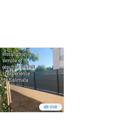
Installation
simple et
résultat parfait
: l’expérience
de Salimata
Voir