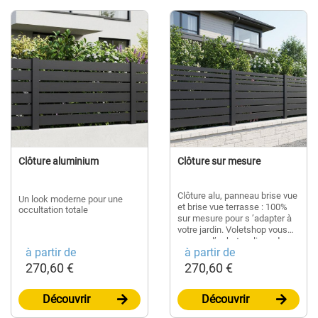
Clôture aluminium
Clôture sur mesure
Clôture alu, panneau brise vue
Un look moderne pour une
et brise vue terrasse : 100%
occultation totale
sur mesure pour s ’adapter à
votre jardin. Voletshop vous
propose l’achat en ligne de
à partir de
à partir de
clôtures alu et panneaux
brise-vues sur mesure. La
270,60 €
270,60 €
différence VoletShop : des
lames et poteaux déjà
Découvrir
prédécoupés à vos
Découvrir
dimensions pour vous faire