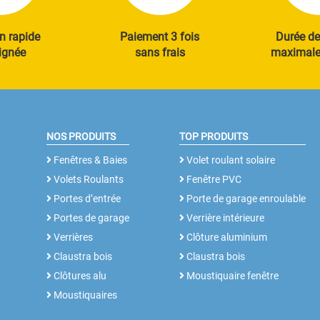
n rapide
Paiement 3 fois
Durée de
ignée
sans frais
maximale 
NOS PRODUITS
TOP PRODUITS
Fenêtres & Baies
Volet roulant solaire
Volets Roulants
Fenêtre PVC
Portes d’entrée
Porte de garage enroulable
Portes de garage
Verrière intérieure
Verrières
Clôture aluminium
Claustra bois
Claustra bois
Clôtures alu
Moustiquaire fenêtre
Moustiquaires