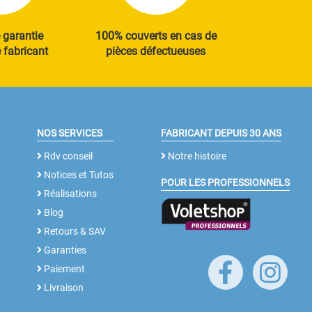
 garantie
100% couverts en cas de
fabricant
pièces défectueuses
NOS SERVICES
FABRICANT DEPUIS 30 ANS
Rdv conseil
Notre histoire
Notices et Tutos
POUR LES PROFESSIONNELS
Réalisations
Blog
Retours & SAV
Garanties
Paiement
Livraison