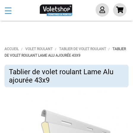
Basculer
☰
la
navigation
ACCUEIL
VOLET ROULANT
TABLIER DE VOLET ROULANT
TABLIER
DE VOLET ROULANT LAME ALU AJOURÉE 43X9
Tablier de volet roulant Lame Alu
ajourée 43x9