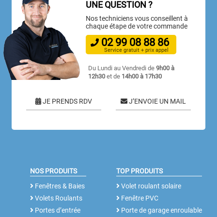
UNE QUESTION ?
Nos techniciens vous conseillent à
chaque étape de votre commande
02
99
08
88
86
Service gratuit + prix appel
Du Lundi au Vendredi de
9h00 à
12h30
et de
14h00 à 17h30
JE PRENDS RDV
J’ENVOIE UN MAIL
NOS PRODUITS
TOP PRODUITS
Fenêtres & Baies
Volet roulant solaire
Volets Roulants
Fenêtre PVC
Portes d’entrée
Porte de garage enroulable