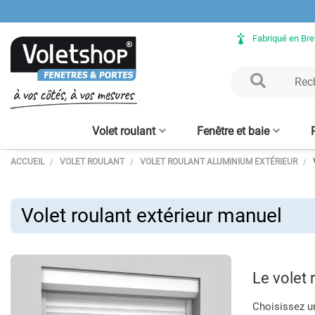
Fabriqué en Br
Volet roulant
Fenêtre et baie
ACCUEIL
VOLET ROULANT
VOLET ROULANT ALUMINIUM EXTÉRIEUR
Volet Roulant rénovation
Fenêtre ALU sur mesure
Clôture aluminium
Verrière intérieure - sur
Porte de garage enroulable
Baie vitrée ALU sur mesure
Volet Roulant avec coffre
Claustra bois – lames
Clôture bois
Verrière bois
Porte d'en
Moustiqu
aluminium
mesure
tunnel intégré
alu 56 mm
verticales
enroulabl
Volet roulant extérieur manuel
Le volet
Choisissez u