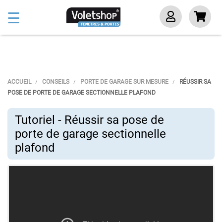
Basculer
☰
la
navigation
ACCUEIL
CONSEILS
PORTE DE GARAGE SUR MESURE
RÉUSSIR SA
POSE DE PORTE DE GARAGE SECTIONNELLE PLAFOND
Tutoriel - Réussir sa pose de
porte de garage sectionnelle
plafond