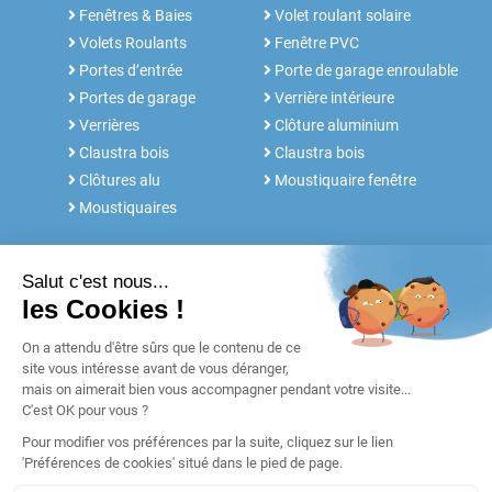
Fenêtres & Baies
Volet roulant solaire
Volets Roulants
Fenêtre PVC
Portes d’entrée
Porte de garage enroulable
Portes de garage
Verrière intérieure
Verrières
Clôture aluminium
Claustra bois
Claustra bois
Clôtures alu
Moustiquaire fenêtre
Moustiquaires
NOS SERVICES
FABRICANT DEPUIS 30 ANS
Rdv conseil
Notre histoire
Notices et Tutos
POUR LES
Réalisations
PROFESSIONNELS
Blog
Retours & SAV
Garanties
Paiement